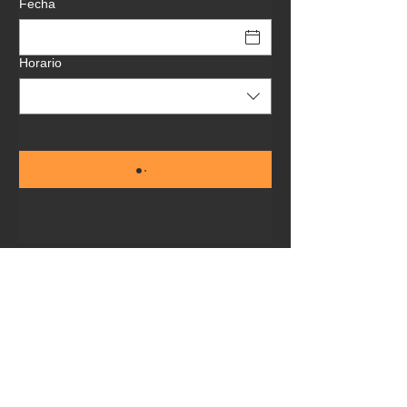
Fecha
Horario
Calle Castaños, 45, 03001, Alicante
+34 966 15 57 27
madmonkeyburger@gmail.com
¡GRACIAS POR TU
VISITA MONKEY!