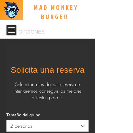
MAD MONKEY
BURGER
OPCIONES
Inicio
RESERVA
Solicita una reserva
Selecciona los datos tu reserva e
intentaremos conseguir los mejores
asientos para ti.
Tamaño del grupo
2 personas