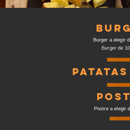
BUR
B
urger
a elegir d
Burger de 10
PATATAS
POS
Postre a elegir 